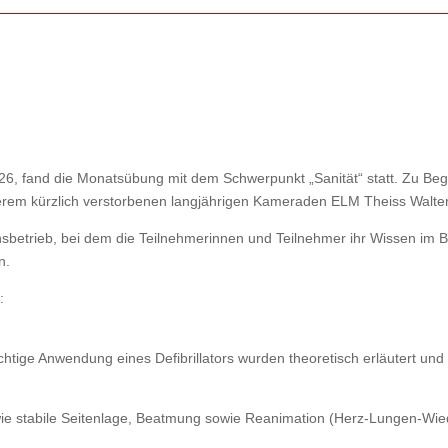
6, fand die Monatsübung mit dem Schwerpunkt „Sanität“ statt. Zu Beg
rem kürzlich verstorbenen langjährigen Kameraden ELM Theiss Walter
nsbetrieb, bei dem die Teilnehmerinnen und Teilnehmer ihr Wissen im Be
n.
:
htige Anwendung eines Defibrillators wurden theoretisch erläutert und 
wie stabile Seitenlage, Beatmung sowie Reanimation (Herz-Lungen-Wi