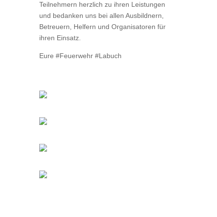
Teilnehmern herzlich zu ihren Leistungen
und bedanken uns bei allen Ausbildnern,
Betreuern, Helfern und Organisatoren für
ihren Einsatz.
Eure #Feuerwehr #Labuch
2026-05-30_ff-labuch_1490
2026-05-30_ff-labuch_1491
2026-05-30_ff-labuch_1492
2026-05-30_ff-labuch_1489